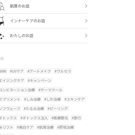
肌質のお話
インナーケアのお話
わたしのお話
AG
NMN
#UVケア
#アートメイク
#ウルセラ
#エイジングケア
#キャンペーン
#コンビネーション治療
#サーマクール
#サプリメント
#しみ治療
#しわ治療
#スキンケア
#ソフウェーブ
#たるみ治療
#ピーリング
#ボトックス
#ボトックス注入
#医療脱毛
#旅行
糸リフト
#美白ケア
#肌育治療
#肝斑治療