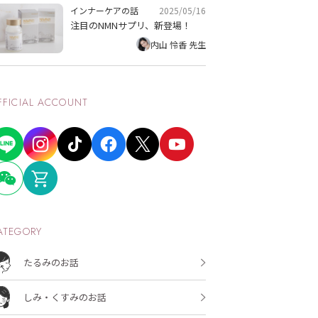
2025/05/16
インナーケアの話
注目のNMNサプリ、新登場！
内山 怜香 先生
FFICIAL ACCOUNT
ATEGORY
たるみのお話
しみ・くすみのお話