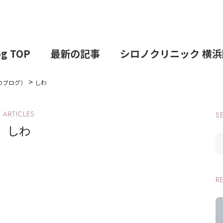
og TOP
最新の記事
シロノクリニック 横浜
>
のブログ）
しわ
ARTICLES
S
しわ
R