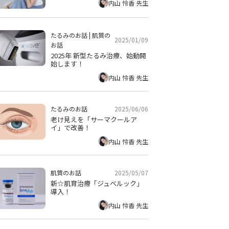
内山 怜香 先生
たるみのお話
|
肌質の
2025/01/09
お話
2025年 新型たるみ治療、始動開
始します！
内山 怜香 先生
2025/06/06
たるみのお話
老け見えを「サーマクールア
イ」で改善！
内山 怜香 先生
2025/05/07
肌質のお話
新☆肌育治療「ジュベルック」
導入！
内山 怜香 先生