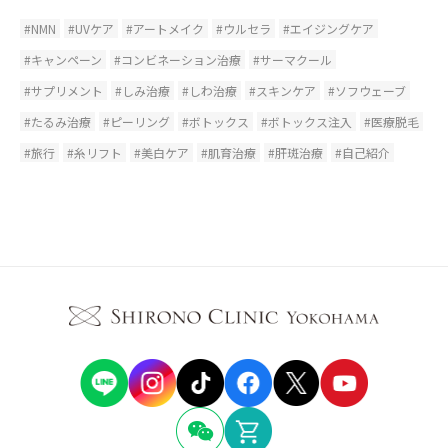
#NMN
#UVケア
#アートメイク
#ウルセラ
#エイジングケア
#キャンペーン
#コンビネーション治療
#サーマクール
#サプリメント
#しみ治療
#しわ治療
#スキンケア
#ソフウェーブ
#たるみ治療
#ピーリング
#ボトックス
#ボトックス注入
#医療脱毛
#旅行
#糸リフト
#美白ケア
#肌育治療
#肝斑治療
#自己紹介