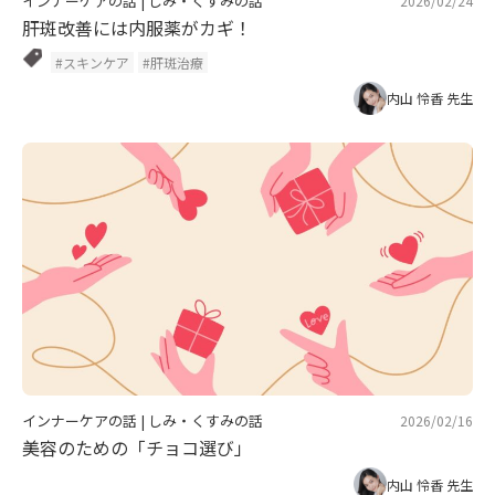
インナーケアの話
|
しみ・くすみの話
2026/02/24
肝斑改善には内服薬がカギ！
#スキンケア
#肝斑治療
内山 怜香 先生
インナーケアの話
|
しみ・くすみの話
2026/02/16
美容のための「チョコ選び」
内山 怜香 先生