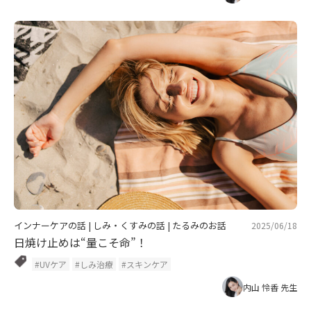
インナーケアの話
|
しみ・くすみの話
|
たるみのお話
2025/06/18
日焼け止めは“量こそ命”！
#UVケア
#しみ治療
#スキンケア
内山 怜香 先生