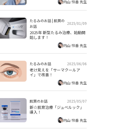
内山 怜香 先生
たるみのお話
|
肌質の
2025/01/09
お話
2025年 新型たるみ治療、始動開
始します！
内山 怜香 先生
2025/06/06
たるみのお話
老け見えを「サーマクールア
イ」で改善！
内山 怜香 先生
2025/05/07
肌質のお話
新☆肌育治療「ジュベルック」
導入！
内山 怜香 先生