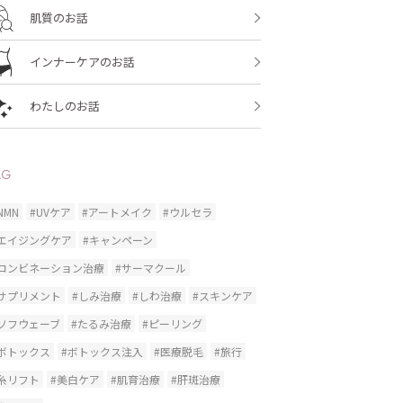
肌質のお話
インナーケアのお話
わたしのお話
AG
NMN
#UVケア
#アートメイク
#ウルセラ
#エイジングケア
#キャンペーン
#コンビネーション治療
#サーマクール
#サプリメント
#しみ治療
#しわ治療
#スキンケア
#ソフウェーブ
#たるみ治療
#ピーリング
#ボトックス
#ボトックス注入
#医療脱毛
#旅行
糸リフト
#美白ケア
#肌育治療
#肝斑治療