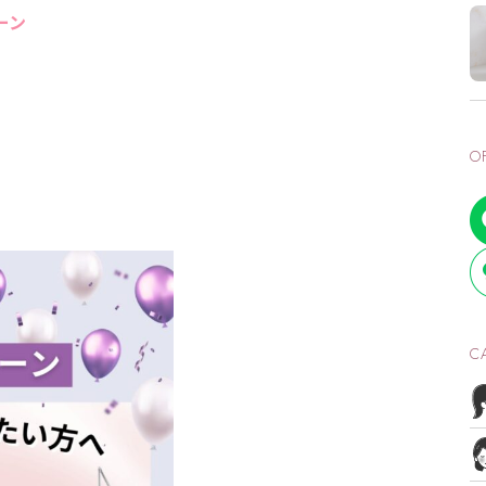
ーン
O
C