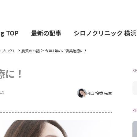
og TOP
最新の記事
シロノクリニック 横浜
>
>
のブログ）
肌質のお話
今年1年のご褒美治療に！
療に！
S
/19
内山 怜香 先生
R