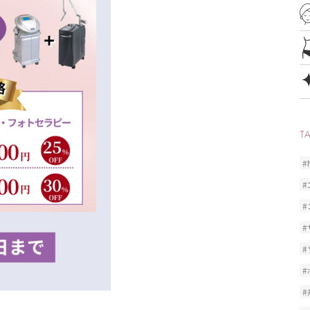
T
#
#