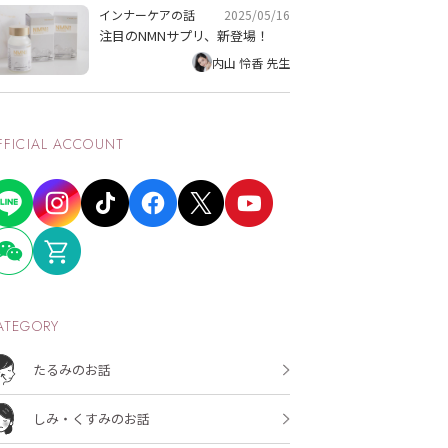
2025/05/16
インナーケアの話
注目のNMNサプリ、新登場！
内山 怜香 先生
FFICIAL ACCOUNT
ATEGORY
たるみのお話
しみ・くすみのお話