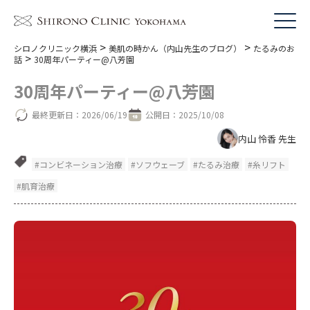
>
>
シロノクリニック横浜
美肌の時かん（内山先生のブログ）
たるみのお
>
話
30周年パーティー@八芳園
30周年パーティー@八芳園
最終更新日：
2026/06/19
公開日：
2025/10/08
内山 怜香 先生
#コンビネーション治療
#ソフウェーブ
#たるみ治療
#糸リフト
#肌育治療