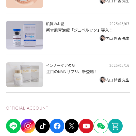
内山 怜香 先生
2025/05/07
肌質のお話
新☆肌育治療「ジュベルック」導入！
内山 怜香 先生
2025/05/16
インナーケアの話
注目のNMNサプリ、新登場！
内山 怜香 先生
OFFICIAL ACCOUNT