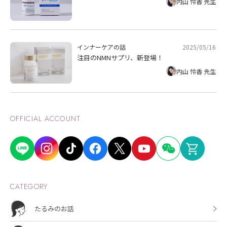
内山 怜香 先生
2025/05/16
インナーケアの話
注目のNMNサプリ、新登場！
内山 怜香 先生
OFFICIAL ACCOUNT
CATEGORY
たるみのお話