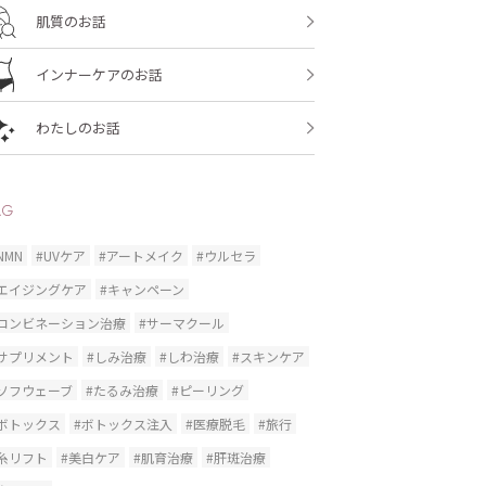
肌質のお話
インナーケアのお話
わたしのお話
AG
NMN
#UVケア
#アートメイク
#ウルセラ
#エイジングケア
#キャンペーン
#コンビネーション治療
#サーマクール
#サプリメント
#しみ治療
#しわ治療
#スキンケア
#ソフウェーブ
#たるみ治療
#ピーリング
#ボトックス
#ボトックス注入
#医療脱毛
#旅行
糸リフト
#美白ケア
#肌育治療
#肝斑治療