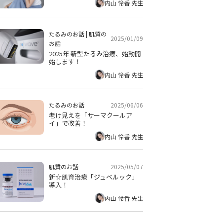
内山 怜香 先生
たるみのお話
|
肌質の
2025/01/09
お話
2025年 新型たるみ治療、始動開
始します！
内山 怜香 先生
2025/06/06
たるみのお話
老け見えを「サーマクールア
イ」で改善！
内山 怜香 先生
2025/05/07
肌質のお話
新☆肌育治療「ジュベルック」
導入！
内山 怜香 先生