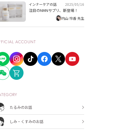
2025/05/16
インナーケアの話
注目のNMNサプリ、新登場！
内山 怜香 先生
FFICIAL ACCOUNT
ATEGORY
たるみのお話
しみ・くすみのお話