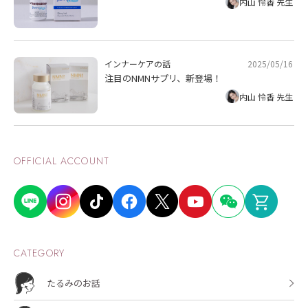
内山 怜香 先生
2025/05/16
インナーケアの話
注目のNMNサプリ、新登場！
内山 怜香 先生
OFFICIAL ACCOUNT
CATEGORY
たるみのお話