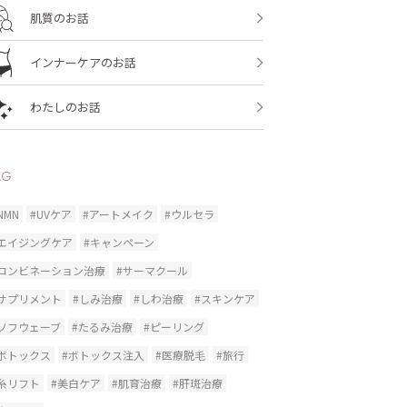
肌質のお話
インナーケアのお話
わたしのお話
AG
NMN
#UVケア
#アートメイク
#ウルセラ
#エイジングケア
#キャンペーン
#コンビネーション治療
#サーマクール
#サプリメント
#しみ治療
#しわ治療
#スキンケア
#ソフウェーブ
#たるみ治療
#ピーリング
#ボトックス
#ボトックス注入
#医療脱毛
#旅行
糸リフト
#美白ケア
#肌育治療
#肝斑治療