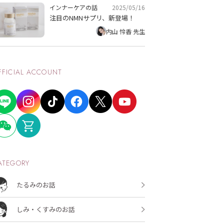
2025/05/16
インナーケアの話
注目のNMNサプリ、新登場！
内山 怜香 先生
FFICIAL ACCOUNT
ATEGORY
たるみのお話
しみ・くすみのお話