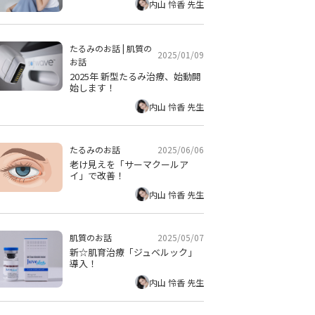
内山 怜香 先生
たるみのお話
|
肌質の
2025/01/09
お話
2025年 新型たるみ治療、始動開
始します！
内山 怜香 先生
2025/06/06
たるみのお話
老け見えを「サーマクールア
イ」で改善！
内山 怜香 先生
2025/05/07
肌質のお話
新☆肌育治療「ジュベルック」
導入！
内山 怜香 先生